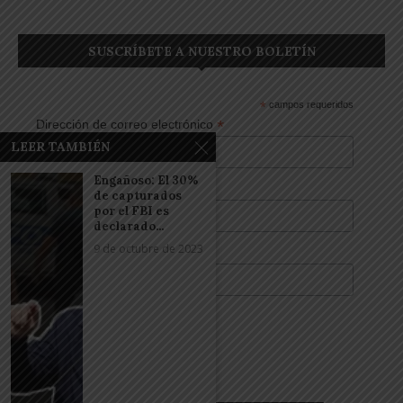
SUSCRÍBETE A NUESTRO BOLETÍN
*
campos requeridos
*
Dirección de correo electrónico
LEER TAMBIÉN
Engañoso: El 30%
Nombre
de capturados
por el FBI es
declarado...
9 de octubre de 2023
Apellidos