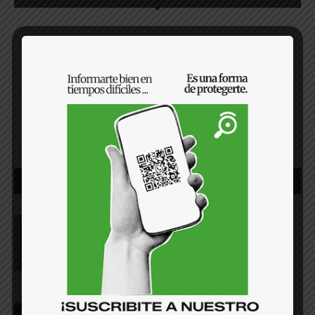
FACEBOOK
TWITTER
INSTAGRAM
YOUTUBE
TIKTOK
OPINIÓN
¿Qué significa el triunfo de Trump
para El Salvador?
9 de noviembre de 2024