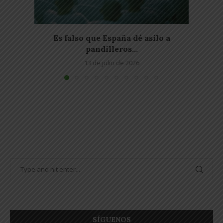
Es falso que España dé asilo a
Falso
pandilleros...
13 de julio de 2026
SÍGUENOS