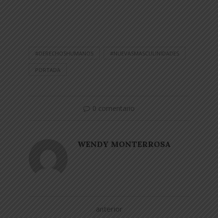
#DERECHOSHUMANOS
#NUEVASMASCULINIDADES
PORTADA
0 comentario
WENDY MONTERROSA
anterior