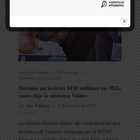
Economía - Empleo
Fact-checking
Transparencia - Corrupción
Turismo no invirtió $150 millones en 2025,
como dijo la ministra Valdez
por
Voz Pública
3 de enero de 2026
La ministra Morena Valdez dijo recientemente que
la cartera de Turismo -integrada por el MITUR,