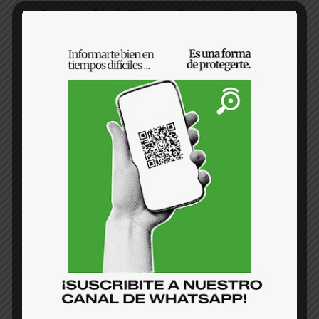
Los engaños de Ernesto Castro sobre la
austeridad en la Asamblea
por
Javier Ramón Wendy Monterrosa
9 de
febrero de 2026
Ernesto Castro volvió a referirse al tema de la
austeridad en los últimos días con datos que
mostraban la reducción del presupuesto, salarios
y plazas en sus cinco años de …
Leer más