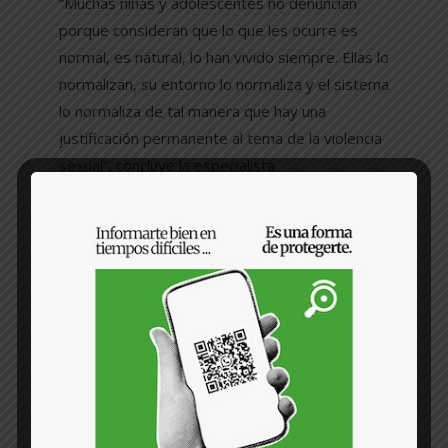
“Muchas niñas y adolescentes no denuncian
porque consideran que lo que les ocurre es
normal, es natural, lo han vivido siempre. Ellas lo
normalizan, su entorno lo normaliza y el sistema
lo normaliza de tal manera que hay una
justificación permanente al tema de la violencia
sexual”, concluye la especialista.
#DERECHOSHUMANOS
#JUSTICIA
#MENORES
#VIOLENCIASICOLÓGICA
PORTADA
0 comentario