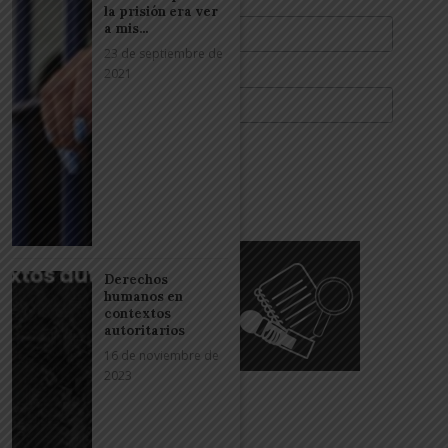
Nombre
la prisión era ver
a mis...
23 de septiembre de
2021
Apellidos
Derechos
humanos en
contextos
autoritarios
16 de noviembre de
2023