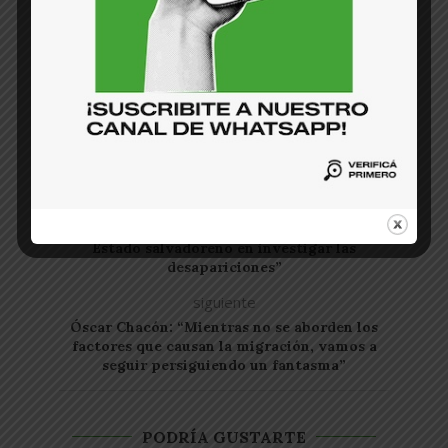
KATTIA MERLOS/WENDY
MONTERROSA
anterior
Jeannette Aguilar: “Hay poco interés del
Estado salvadoreño en investigar las
desapariciones”
siguiente
Óscar Chacón: “Mientras no se aborden los
factores que causan la migración, vamos a
seguir persiguiendo un fantasma”
PODRÍA GUSTARTE