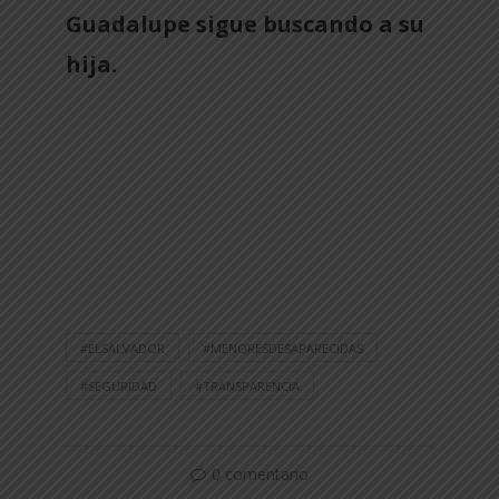
Guadalupe sigue buscando a su
hija.
#ELSALVADOR
#MENORESDESAPARECIDAS
#SEGURIDAD
#TRANSPARENCIA
0 comentario