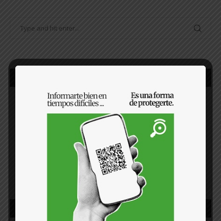
SÍGUENOS
FACEBOOK
TWITTER
INSTAGRAM
YOUTUBE
TIKTOK
OPINIÓN