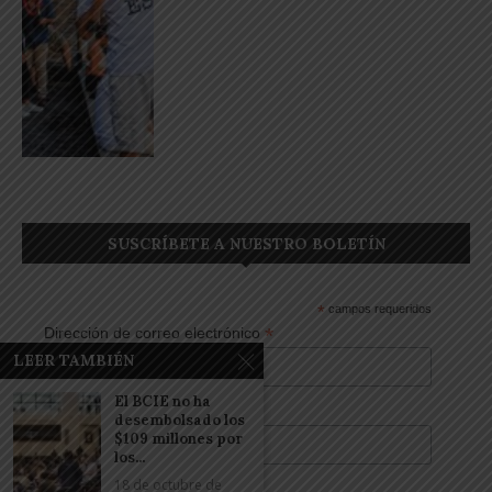
SUSCRÍBETE A NUESTRO BOLETÍN
*
campos requeridos
*
Dirección de correo electrónico
LEER TAMBIÉN
El BCIE no ha
Nombre
desembolsado los
$109 millones por
los...
18 de octubre de
Apellidos