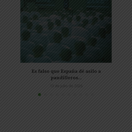
Es falso que España dé asilo a
Falso
pandilleros...
13 de julio de 2026