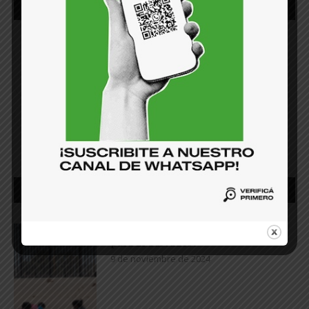
SÍGUENOS
FACEBOOK
TWITTER
INSTAGRAM
YOUTUBE
TIKTOK
OPINIÓN
¿Qué significa el triunfo de Trump
para El Salvador?
9 de noviembre de 2024