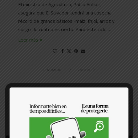
El ministro de Agricultura, Pablo Anliker,
asegura que El Salvador tendrá una cosecha
récord de granos básicos -maíz, frijol, arroz y
sorgo- lo cual no es cierto. Para este ciclo …
Leer más
NUEVOS
VIEJOS