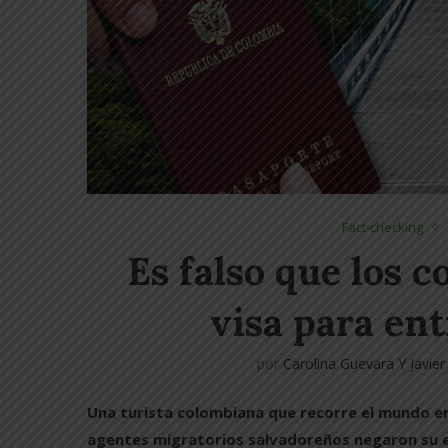
Fact-checking
Es falso que los 
visa para ent
por
Carolina Guevara Y Javi
Una turista colombiana que recorre el mundo en
agentes migratorios salvadoreños negaron su 