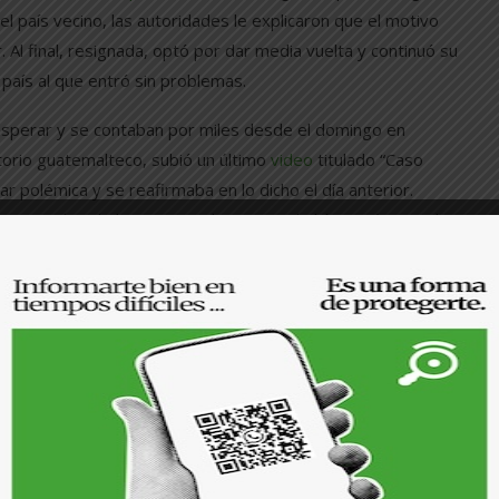
l país vecino, las autoridades le explicaron que el motivo
 Al final, resignada, optó por dar media vuelta y continuó su
, país al que entró sin problemas.
 esperar y se contaban por miles desde el domingo en
itorio guatemalteco, subió un último
video
titulado “Caso
r polémica y se reafirmaba en lo dicho el día anterior.
eso (cambio de ley), no me dijeron que había ningún tipo de
cámara (colgada) y me imagino que estaba grabando… y ahí
í deben estar todas las pruebas de que yo no me estoy
k ayer como a las 6:00 am.
naron los agentes migratorios en la frontera y comprobó que
ente. En las reacciones a la denuncia de la turista
acceso a El Salvador sin necesidad de visa para los
al personal de la Dirección General de Migración y Extranjería