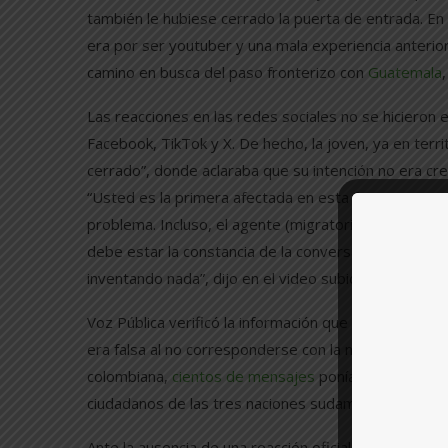
también le hubiese cerrado la puerta de entrada. En e
era por ser youtuber y una mala experiencia anterior.
camino en busca del paso fronterizo con
Guatemala
Las reacciones en las redes sociales no se hicieron
Facebook, TikTok y X. De hecho, la joven, ya en terr
cerrado”, donde aclaraba que su intención no era crea
“Usted es la primera afectada en esta frontera por 
problema. Incluso, el agente (migratorio) tenía su 
debe estar la constancia de la conversación (…). Ah
inventando nada”, dijo en el video subido a Faceboo
Voz Pública verificó la información que le proporcio
era falsa al no corresponderse con la normativa exist
colombiana,
cientos de mensajes
ponían en duda el 
ciudadanos de las tres naciones sudamericanas.
Ante la ausencia de una reacción oficial, se consultó 