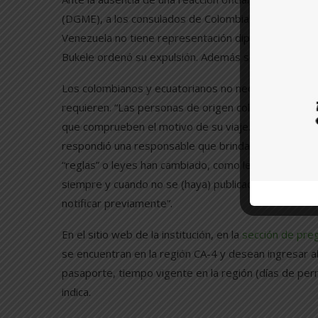
(DGME), a los consulados de Colombia y Ecuador en 
Venezuela no tiene representación diplomática en e
Bukele ordenó su expulsión. Además se revisaron los 
Los colombianos y ecuatorianos no necesitan visa para
requieren. “Las personas de origen colombiano sol
que comprueben el motivo de su viaje. Por ser colom
respondió una responsable que brinda información de
“reglas” o leyes han cambiado, como le dijeron a la p
siempre y cuando no se (haya) publicado, no tiene f
notificar previamente”.
En el sitio web de la institución, en la
sección de pre
se encuentran en la región CA-4 y desean ingresar al
pasaporte, tiempo vigente en la región (días de per
indica.