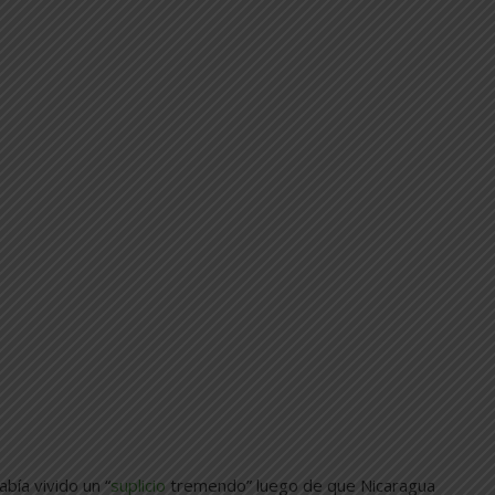
bía vivido un “
suplicio
tremendo” luego de que Nicaragua