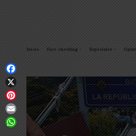
Inicio
Fact-checking
Especiales
Opin
Facebook
X
Pinterest
Email
WhatsApp