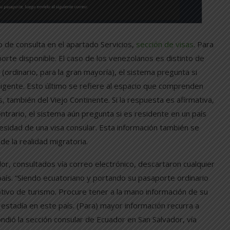
io de consulta en el apartado Servicios,
sección de visas
. Para
aporte disponible. El caso de los venezolanos es distinto de
 (ordinario, para la gran mayoría), el sistema pregunta si
igente. Esto último se refiere al espacio que comprenden
, también del Viejo Continente. Si la respuesta es afirmativa,
ntrario, el sistema aún pregunta si es residente en un país
 necesidad de una visa consular. Esta información también se
e la realidad migratoria.
or, consultados vía correo electrónico, descartaron cualquier
país. “Siendo ecuatoriano y portando su pasaporte ordinario
tivo de turismo. Procure tener a la mano información de su
stadía en este país. (Para) mayor información recurra a
pondió la sección consular de Ecuador en San Salvador, vía