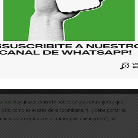
El Salvador, así como a un venezolano conocedor del asunto.
l país desde noviembre de 2019 cuando el presidente Nayib
sitios web de Migración y Cancillería.
 entrar a El Salvador, no así los venezolanos, que sí la
o deben presentar su pasaporte vigente y los documentos
biano, no necesitan hacer trámites de visa, están exentos”,
 la DGME, consultada por teléfono. Con respecto a si las
rotagonista de esta historia, añadió que “esa información,
undamentos. Cuando se haga un cambio en la ley se va a
guntas
hay una en concreto sobre turistas extranjeros que
 país, como es el caso de la colombiana. “(…) debe portar su
manencia otorgados en el primer país que ingresó)”, se