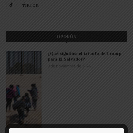
TIKTOK
OPINIÓN
¿Qué significa el triunfo de Trump
para El Salvador?
9 de noviembre de 2024