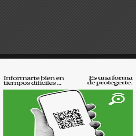
or viven 334,000 personas, según el censo de población
Alexandra Hill, la embajadora de El Salvador en Estados
eas han presentado una
situación migratoria
donde cada vez
 Para ello, han recurrido a
información engañosa
, sin
rificado en diversas ocasiones.
igración, desmintió ese discurso días atrás. “Los datos