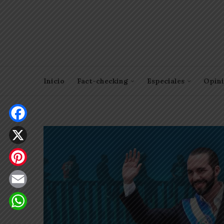
Inicio
Fact-checking
Especiales
Opin
Facebook
X
Pinterest
Email
WhatsApp