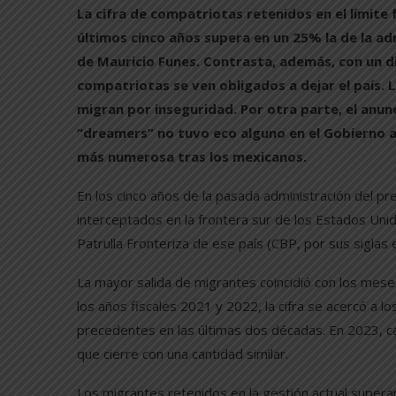
La cifra de compatriotas retenidos en el límite
últimos cinco años supera en un 25% la de la a
de Mauricio Funes. Contrasta, además, con un di
compatriotas se ven obligados a dejar el país. L
migran por inseguridad. Por otra parte, el anun
“dreamers” no tuvo eco alguno en el Gobierno a
más numerosa tras los mexicanos.
En los cinco años de la pasada administración del pr
interceptados en la frontera sur de los Estados Uni
Patrulla Fronteriza de ese país (CBP, por sus siglas
La mayor salida de migrantes coincidió con los mese
los años fiscales 2021 y 2022, la cifra se acercó a l
precedentes en las últimas dos décadas. En 2023, c
que cierre con una cantidad similar.
Los migrantes retenidos en la gestión actual supera