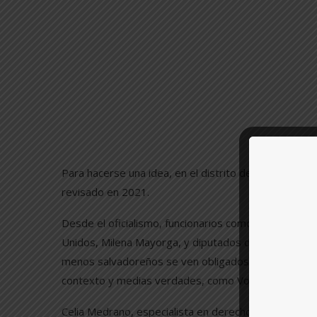
Para hacerse una idea, en el distrito de San Salvad
revisado en 2021.
Desde el oficialismo, funcionarios como la canciller 
Unidos, Milena Mayorga, y diputados de Nuevas Id
menos salvadoreños se ven obligados a dejar el país.
contexto y medias verdades, como Voz Pública ha ve
Celia Medrano, especialista en derechos humanos y m