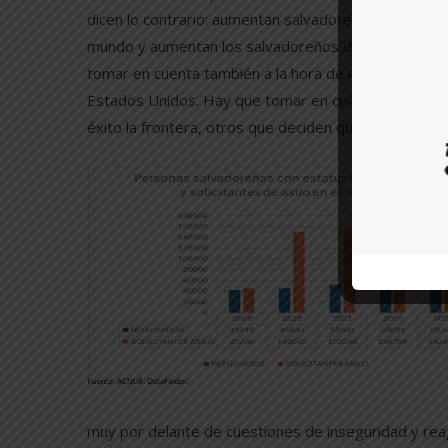
dicen lo contrario: aumentan salvadoreños solicitand
mundo y aumentan los salvadoreños deportados desd
tomar en cuenta también a la hora de medir el flujo 
Estados Unidos. Hay que tomar en cuenta que hay u
éxito la frontera, otros que deciden quedarse en el
muy por delante de cuestiones de inseguridad y reag