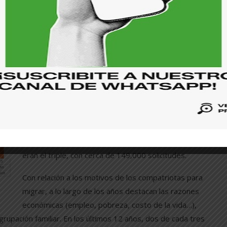
o asilo, nuevos refugiados de origen salvadoreño en el
e México, por ejemplo”, aclaró sobre otras estadísticas a
migratorio, además de los detenidos en la frontera sur de los
n proporción importante de compatriotas que cruzan con
 país azteca, además de los que migran a otros países.
En su último informe publicado, Diagnóstico sobre
características y causas de la migración salvadoreña
(2018-2023), la especialista recuerda, por ejemplo,
que las solicitudes de asilo de salvadoreños en 2019
fueron unas 46,000 en todo el mundo. En 2022, indica,
eran el triple, con cerca de 149,000 solicitudes.
Con relación a los motivos de los compatriotas para
migrar, a lo largo de los años destacan las razones
económicas (empleo, pobreza, costo de la vida…),
rupación familiar. En los últimos 12 años, dos de cada tres