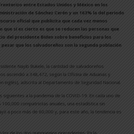
 fronterizo entre Estados Unidos y México en los
dministración de Sánchez Cerén y un 163% la del periodo
scurso oficial que publicita que cada vez menos
o que sí es cierto es que se reducen las personas que
cio del presidente Biden sobre beneficios para los
 pesar que los salvadoreños son la segunda población
esidente Nayib Bukele, la cantidad de salvadoreños
dos ascendió a 348,472, según la Oficina de Aduanas y
 en inglés), adscrita al Departamento de Seguridad Nacional.
s siguientes a la pandemia de la COVID-19. En cada uno de
os 100,000 compatriotas anuales, una estadística sin
ayó a poco más de 60,000 y, para este año, la tendencia es
n los de los dos quinquenios precedentes. En la