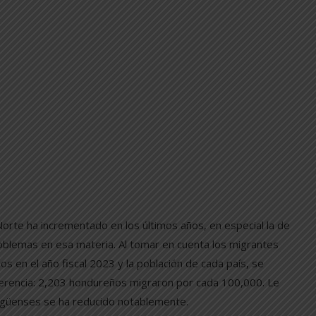
 Norte ha incrementado en los últimos años, en especial la de
oblemas en esa materia. Al tomar en cuenta los migrantes
s en el año fiscal 2023 y la población de cada país, se
ferencia: 2,203 hondureños migraron por cada 100,000. Le
aragüenses se ha reducido notablemente.