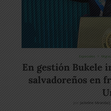
Especiales
Migrac
En gestión Bukele 
salvadoreños en f
U
por
Jackeline Miranda/