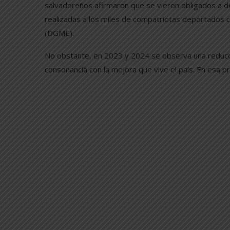
salvadoreños afirmaron que se vieron obligados a de
realizadas a los miles de compatriotas deportados c
(DGME).
No obstante, en 2023 y 2024 se observa una reducci
consonancia con la mejora que vive el país. En esa 