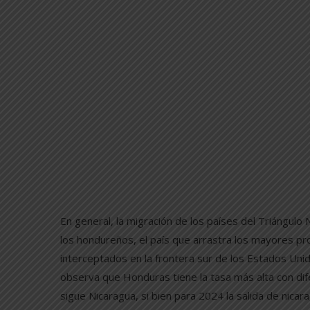
En general, la migración de los países del Triángulo
los hondureños, el país que arrastra los mayores pr
interceptados en la frontera sur de los Estados Unido
observa que Honduras tiene la tasa más alta con di
sigue Nicaragua, si bien para 2024 la salida de nic