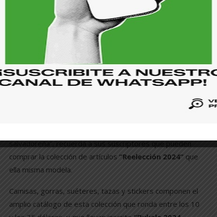
gubernamental y de contenido desinformante
.
Otra interrogante fue si recibían algún tipo de beneficio
por parte del Gobierno salvadoreño por los videos
relacionados con la imagen del presidente.
Ninguna de
estas preguntas fue respondida al cierre de esta
edición
.
La marca ‘Bukele’
Antes de finalizar cada video en el canal Política Sin Filtro,
Abigail Guerra, la autodenominada “dominicana más
salvadoreña”, recuerda a sus suscriptores que pueden
comprar la colección de artículos
“Reelección 2024”
que
ella misma modela.
Camisas, gorras, suéteres, tazas y stickers componen el
amplio catálogo de esta colección que ronda entre los 10
y los 35 dólares, y que llevan inscrito
“Bukele 2024.