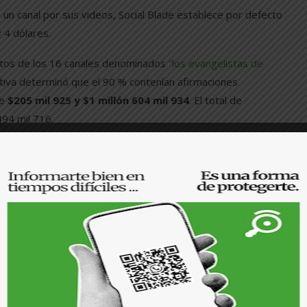
 un canal por sus videos, Social Blade establece por defecto
 4 dólares.
stos de los 16 canales denominados
“los evangelistas de
uptiva determinó que el 90 % contenían afirmaciones
re
$205 mil 925 y $1 millón 604 mil 934
. El total de
494 mil 716.
ado por
Social Blade
para los 16 canales por sus videos más
nimo vigente
del sector comercio, mientras que el ingreso
ínimo de los salvadoreños.
Infodemia
preguntó a estos canales si los datos
estimados por la herramienta son ciertos o no
,
además les
consultó si estos ingresos estarían
ligados a la divulgación de propaganda