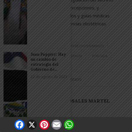
profesional médico y sus excepciones, y
adaptación de los protocolos y guías médicas
de atención de las emergencias obstétricas.
#ABORTOTERAPÉUTICO
#DERECHOSHUMANOS
Juan Pappier: Hay
#NAYIBBUKELE
#TRANSPARENCIA
PORTADA
un cambio de
estrategia del
Gobierno de...
22 de agosto de 2023
0 comentario
METZI ROSALES MARTEL
Facebook
X
Pinterest
Email
WhatsApp