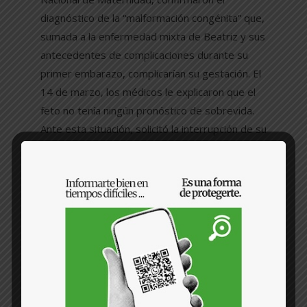
diagnóstico de la “malformación congénita” que,
sumada a la enfermedad mixta de Beatriz y sus
antecedentes de complicaciones durante su
primer embarazo, complicarían su gestación. El
14 de marzo, los médicos le explicaron que el
feto no tenía ningún pronóstico de sobrevida.
Ante esta situación, solicitó la interrupción de su
embarazo, pero le respondieron que no era
legal en El Salvador, donde desde 1998, el
aborto está completamente prohibido, incluso
en casos de riesgo para la vida de la madre,
cuando la vida fuera del útero es inviable y
cuando el embarazo en producto de violencia
sexual. Ahí inició su peregrinaje legal.
El dictamen médico era claro: la única vía era
interrumpirlo. Beatriz estaba de acuerdo. No