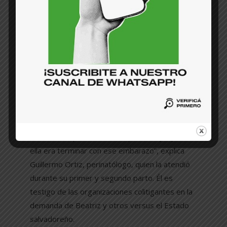
quería arriesgarse a dejar en orfandad a su
primer hijo, un niño de 13 meses de edad.
“Tenía tres enfermedades que indicaban que el
embarazo debía interrumpirse (lupus
eritematoso sistémico, nefropatía lúpica y
artritis reumatoide) y si a esto le sumamos que
su producto del embarazo no tenía cerebro,
había cero posibilidades de vida fuera del útero.
No se necesitaba tener un gran conocimiento
en medicina para entender que lo mejor para
ella era terminar con ese embarazo”, explica
Guillermo Ortiz, perinatólogo, quien la atendió
durante su primer y segundo parto. Él es
testigo de las organizaciones colitigantes en la
demanda de Beatriz y otros versus el Estado
salvadoreño.