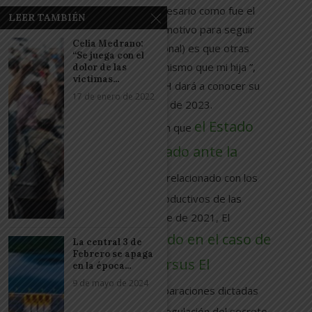
embarazo cuando sea necesario como fue el
LEER TAMBIÉN
caso de Beatriz. Nuestro motivo para seguir
Celia Medrano:
(con la demanda internacional) es que otras
“Se juega con el
mujeres no pasen por lo mismo que mi hija ”,
dolor de las
víctimas...
explica Delmi. La Corte IDH dará a conocer su
17 de enero de 2022
fallo en el último trimestre de 2023.
el Estado
Esta es la segunda ocasión que
salvadoreño es llevado ante la
Corte IDH
por un caso relacionado con los
derechos sexuales y reproductivos de las
mujeres: el 2 de noviembre de 2021, El
fue condenado en el caso de
Salvador
La central 3 de
Febrero se apaga
Manuela y otros versus El
en la época...
9 de mayo de 2024
Salvador.
Entre las reparaciones dictadas
por la Corte IDH, está la regulación del secreto