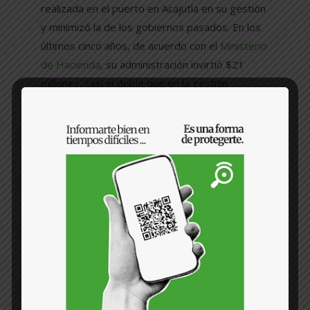
realizada en el puerto en Acajutla en su gestión
y minimizó la de los gobiernos pasados. En los
últimos cinco años, de acuerdo con el
Ministerio
de Hacienda
, su administración invirtió $21
millones, casi el doble que en la gestión
anterior, cuando fueron $11.9 millones. No
obstante, hay que aclarar que buena parte del
gasto se gestó en 2019, año en que adquirió
una serie de grúas móviles portuarias,
valoradas en casi $8 millones. Esa adquisición
venía programada desde la gestión anterior.
Recientemente,
el gobierno informó
de un
acuerdo con el conglomerado turco Yilport
Holding Inc., que promete inversiones
millonarias para modernizar ese puerto y el de
La Unión a cambio de operar ambas