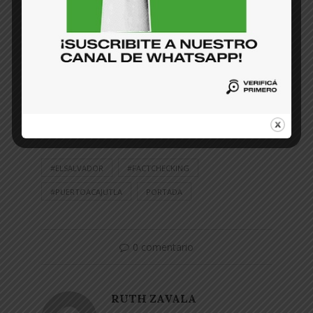
infraestructuras.
Se llamó dos veces a CEPA para consultar
sobre lo expresado por Federico Anliker, pero
no devolvieron la llamada. También se le envió
un correo, pero al momento de la publicación no
había contestado.
#ELSALVADOR
#FACTCHECKING
#PUERTOACAJUTLA
PORTADA
0 comentario
RUTH ZAVALA