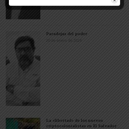
Paradojas del poder
20 de enero de 2024
La «libertad» de los nuevos
criptocolonialistas en El Salvador