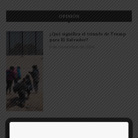
OPINIÓN
¿Qué significa el triunfo de Trump
para El Salvador?
9 de noviembre de 2024
¿Por qué la ciudadanía debe
participar en el proceso