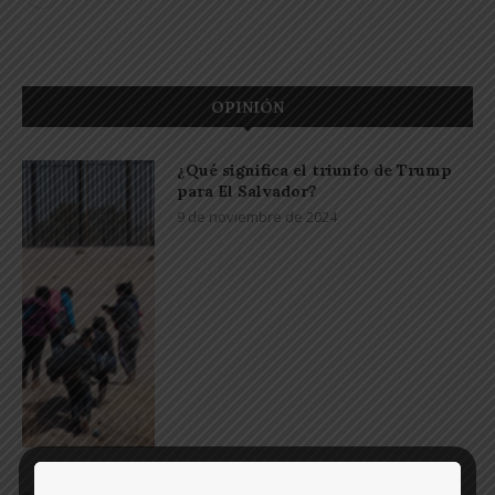
OPINIÓN
¿Qué significa el triunfo de Trump
para El Salvador?
9 de noviembre de 2024