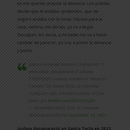
no me querían aceptar la denuncia. Los policías
decían que él andaba «jodiendo», que de
seguro andaba con la novia. Váyase para la
casa, señora, me decían, ya va a llegar.
Disculpen, les decía, a mí nadie me va a hacer
cambiar de parecer, yo voy a poner la denuncia
y punto.
Joshua Natanael Romero Chafoya de 17
años edad, desapareció el sábado
11SEPT2021 cuando visitaba el "Paseo El
Carmen" en Santa Tecla, La Libertad.
Cualquier info. a nuestro correo. RT por
favor.
pic.twitter.com/507Ov5S2D1
— DESAPARECIDOS SOS, EL Salvador.
(@DesaparecidosSV)
September 19, 2021
Joshua desapareció en Santa Tecla en 2021.