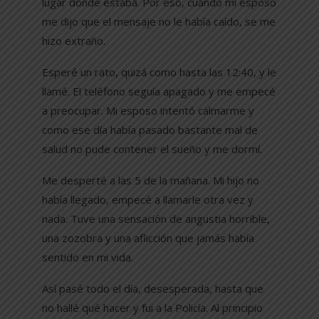
lugar donde estaba. Por eso, cuando mi esposo
me dijo que el mensaje no le había caído, se me
hizo extraño.
Esperé un rato, quizá como hasta las 12:40, y le
llamé. El teléfono seguía apagado y me empecé
a preocupar. Mi esposo intentó calmarme y
como ese día había pasado bastante mal de
salud no pude contener el sueño y me dormí.
Me desperté a las 5 de la mañana. Mi hijo no
había llegado, empecé a llamarle otra vez y
nada. Tuve una sensación de angustia horrible,
una zozobra y una aflicción que jamás había
sentido en mi vida.
Así pasé todo el día, desesperada, hasta que
no hallé qué hacer y fui a la Policía. Al principio