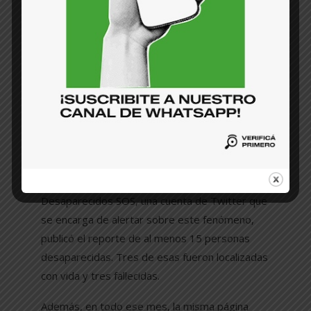
Las primeras semanas de la desaparición de su
hijo, por ejemplo, nunca dejó de revisar las
redes sociales con la esperanza de encontrar
cualquier tipo de noticia del tema. “Cuando
Joshua desapareció, se soltó una ola de
desapariciones. Yo me metía a las redes de una
manera horrible y buscaba información de
personas desaparecidas, de hallazgos
ocurridos”.
Sandra no miente. Solo en ese mes,
Desaparecidos SOS, una cuenta de Twitter que
se encarga de alertar sobre este fenómeno,
publicó el reporte de al menos 15 personas
desaparecidas. Tres de esas fueron localizadas
con vida y tres fallecidas.
Además, en todo ese mes, la misma página