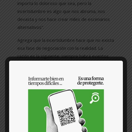
importa lo doloroso que sea, pero la
incertidumbre es algo que nos abruma, nos
devasta y nos hace crear miles de escenarios
alternativos”.
Agrega que la incertidumbre hace que no exista
esa fase de negociación con la realidad. La
razón es la siguiente: siempre habrá eventos
capaces de crear escenarios angustiantes a
pesar de los años. “¿Y si abren una fosa
clandestina diez años después y hay cuerpos?
Otra vez irán las familias a buscar y otra vez les
revolverá el estómago y corazón», comenta.
«Aquí estamos hablando que una desaparición
es un acto de violencia que nunca termina”.
Sandra comenta que es justo así como sucede.