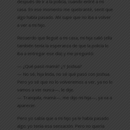
después de ir a la policía, cuando entré a mi
casa. En ese momento me quebranté, sentí que
algo había pasado. Ahí supe que no iba a volver
a ver a mi hijo.
Recuerdo que llegué a mi casa, mi hija salió (ella
también tenía la esperanza de que la policía lo
iba a entregar ese día) y me preguntó:
— ¿Qué pasó mamá? ¿Y Joshua?
— No sé, hija linda, no sé qué pasó con Joshua.
Pero yo sé que no lo volveremos a ver, ya no lo
vamos a ver nunca—, le dije.
— Tranquila, mamá—, me dijo mi hija—, ya va a
aparecer.
Pero yo sabía que a mi hijo ya le había pasado
algo; yo tenía esa sensación. Pero no quería