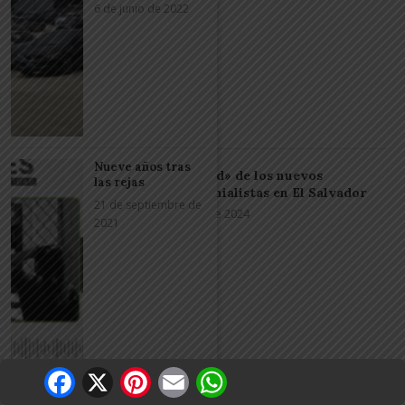
6 de junio de 2022
Nueve años tras
La «libertad» de los nuevos
las rejas
criptocolonialistas en El Salvador
21 de septiembre de
6 de enero de 2024
2021
Facebook
X
Pinterest
Email
WhatsApp