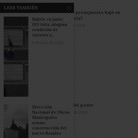
LEER TAMBIÉN
¿Por qué el presupuesto bajó en
transparencia?
Bukele en junio:
103 tuits, ninguna
15 de junio de 2024
rendición de
cuentas y...
8 de julio de 2026
Paradojas del poder
Dirección
20 de enero de 2024
Nacional de Obras
Municipales
asume
construcción del
nuevo Rosales