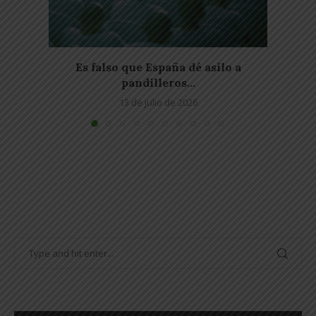
Es falso que España dé asilo a
Buke
pandilleros...
13 de julio de 2026