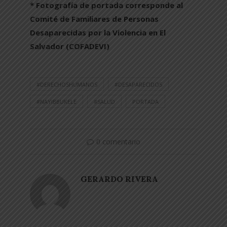
* Fotografía de portada corresponde al
Comité de Familiares de Personas
Desaparecidas por la Violencia en El
Salvador (COFADEVI)
#DERECHOSHUMANOS
#DESAPARECIDOS
#NAYIBBUKELE
#SALUD
PORTADA
0 comentario
GERARDO RIVERA